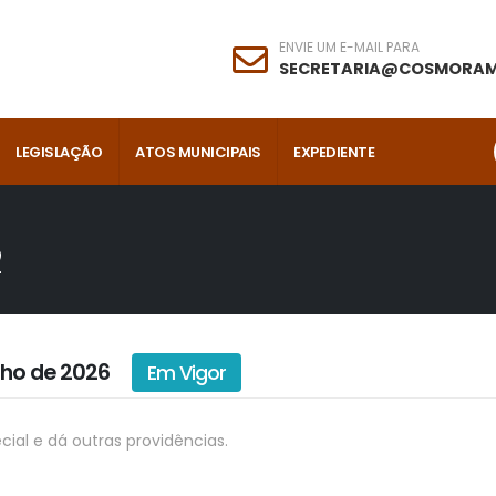
ENVIE UM E-MAIL PARA
SECRETARIA@COSMORAM
LEGISLAÇÃO
ATOS MUNICIPAIS
EXPEDIENTE
2
unho de 2026
Em Vigor
cial e dá outras providências.