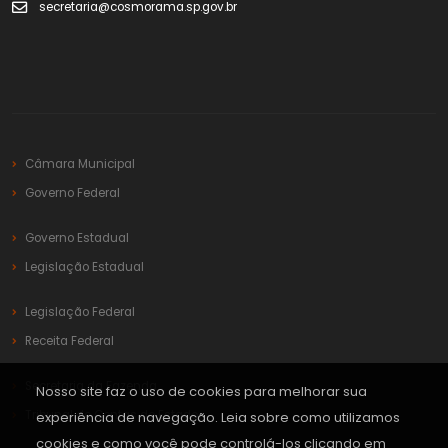
secretaria@cosmorama.sp.gov.br
Câmara Municipal
Governo Federal
Governo Estadual
Legislação Estadual
Legislação Federal
Receita Federal
Secretaria da Fazenda
Nosso site faz o uso de cookies para melhorar sua
Tribunal de Contas do Estado
experiência de navegação. Leia sobre como utilizamos
cookies e como você pode controlá-los clicando em