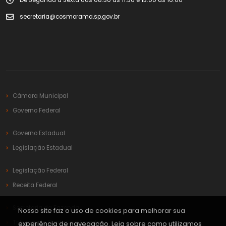
De Segunda à Sexta das 08:30 às 11:30 e 13:00 às 16:00
secretaria@cosmorama.sp.gov.br
Câmara Municipal
Governo Federal
Governo Estadual
Legislação Estadual
Legislação Federal
Receita Federal
Secretaria da Fazenda
Nosso site faz o uso de cookies para melhorar sua
Tribunal de Contas do Estado
experiência de navegação. Leia sobre como utilizamos