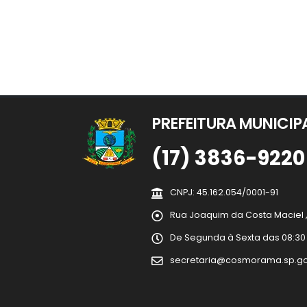
PREFEITURA MUNICI
(17) 3836-9220
CNPJ: 45.162.054/0001-91
Rua Joaquim da Costa Maciel , 
De Segunda à Sexta das 08:30 às
secretaria@cosmorama.sp.go